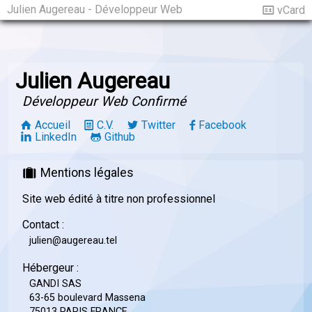
Julien Augereau - Développeur Web
vCard
Julien Augereau
Développeur Web Confirmé
Accueil
C.V.
Twitter
Facebook
LinkedIn
Github
Mentions légales
Site web édité à titre non professionnel
Contact :
julien@augereau.tel
Hébergeur :
GANDI SAS
63-65 boulevard Massena
75013 PARIS FRANCE