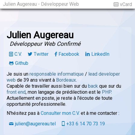
Julien Augereau - Développeur Web
vCard
Julien Augereau
Développeur Web Confirmé
C.V.
Twitter
Facebook
LinkedIn
Github
Je suis un
responsable informatique
/
lead developer
web
de 39 ans vivant à
Bordeaux
.
Capable de travailler aussi bien sur du
back
que sur du
front end
, mon langage de prédilection est le
PHP
.
Actuellement en poste, je reste à l'écoute de toute
opportunité professionnelle.
N'hésitez pas à
Consulter mon C.V.
et à me contacter :
julien@augereau.tel
+33 6 14 70 73 19